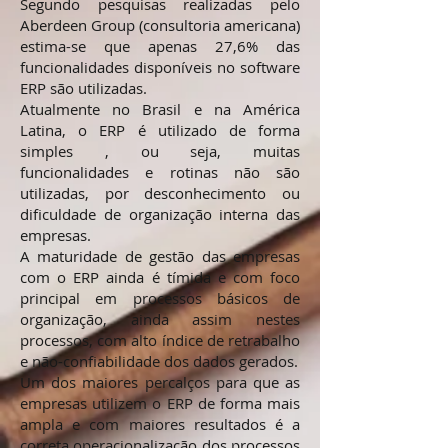
Segundo pesquisas realizadas pelo
Aberdeen Group (consultoria americana)
estima-se que apenas 27,6% das
funcionalidades disponíveis no software
ERP são utilizadas.
Atualmente no Brasil e na América
Latina, o ERP é utilizado de forma
simples , ou seja, muitas
funcionalidades e rotinas não são
utilizadas, por desconhecimento ou
dificuldade de organização interna das
empresas.
A maturidade de gestão das empresas
com o ERP ainda é tímida e com foco
principal em processos básicos de
organização, ainda assim nestes
processos, com alto índice de retrabalho
e não-confiabilidade dos dados gerados.
Um dos maiores percalços para que as
empresas utilizem o ERP de forma mais
ampla e com maiores resultados é a
correta operacionalização dos processos