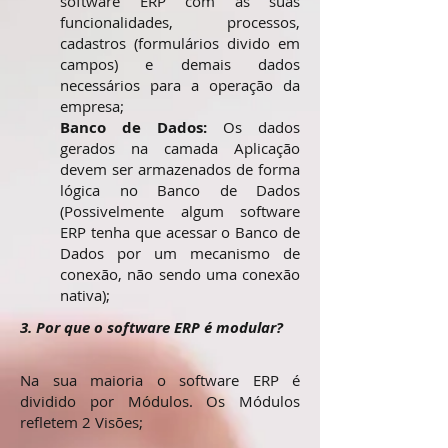
software ERP com as suas
funcionalidades, processos,
cadastros (formulários divido em
campos) e demais dados
necessários para a operação da
empresa;
Banco de Dados:
Os dados
gerados na camada Aplicação
devem ser armazenados de forma
lógica no Banco de Dados
(Possivelmente algum software
ERP tenha que acessar o Banco de
Dados por um mecanismo de
conexão, não sendo uma conexão
nativa);
3. Por que o software ERP é modular?
Na sua maioria o software ERP é
dividido por Módulos. Os Módulos
refletem 2 Visões;