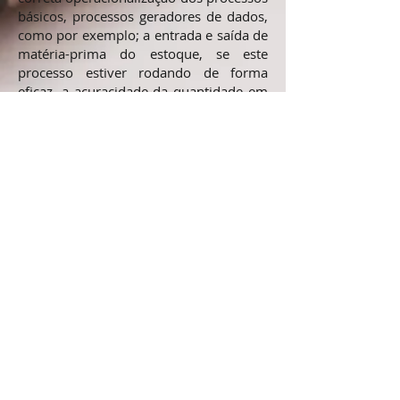
básicos, processos geradores de dados,
como por exemplo; a entrada e saída de
matéria-prima do estoque, se este
processo estiver rodando de forma
eficaz, a acuracidade da quantidade em
estoque no momento do inventário
seria altíssima, por exemplo; o sistema
informa que temos 100 peças e na
contagem física confere-se que temos
100 peças mesmo, com base em
informações corretas, podemos:
Comprar matéria-prima com
base na avaliação da média de
consumo;
Calcular a curva ABC de
matéria-prima;
Calcular a quantidade de
estoque de segurança entre
outros;
E no momento do reabastecimento
teríamos a tranquilidade sobre a