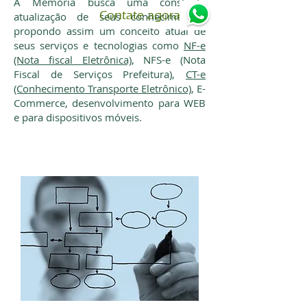
​A Memória busca uma constante
Contate agora
atualização de seus conhecimentos,
propondo assim um conceito atual de
seus serviços e tecnologias como
NF-e
(Nota fiscal Eletrônica)
, NFS-e (Nota
Fiscal de Serviços Prefeitura),
CT-e
(Conhecimento Transporte Eletrônico)
, E-
Commerce, desenvolvimento para WEB
e para dispositivos móveis.
Análise de sistemas